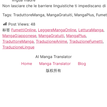
Non lasciare che le barriere linguistiche ti impediscano d
Tags: TraduttoreManga, MangaGratuiti, MangaPlus, Fume
Post Views:
48
标签
FumettiOnline
,
LeggereMangaOnline
,
LetturaManga
,
MangaGiapponese
,
MangaGratuiti
,
MangaPlus
,
TraduttoreManga
,
TraduzioneAnime
,
TraduzioneFumetti
,
TraduzioneLingue
AI Manga Translator
Home
Manga Translator
Blog
版权所有