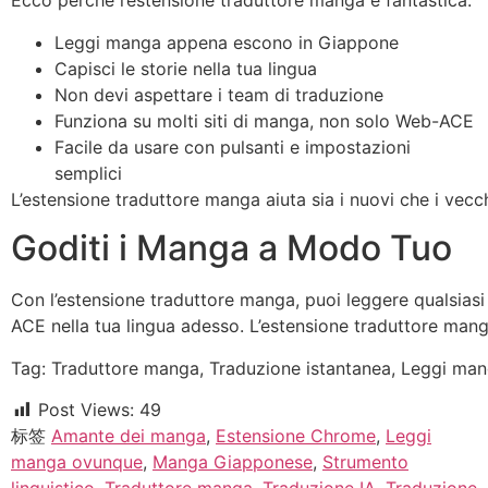
Ecco perché l’estensione traduttore manga è fantastica:
Leggi manga appena escono in Giappone
Capisci le storie nella tua lingua
Non devi aspettare i team di traduzione
Funziona su molti siti di manga, non solo Web-ACE
Facile da usare con pulsanti e impostazioni
semplici
L’estensione traduttore manga aiuta sia i nuovi che i vecc
Goditi i Manga a Modo Tuo
Con l’estensione traduttore manga, puoi leggere qualsia
ACE nella tua lingua adesso. L’estensione traduttore manga
Tag: Traduttore manga, Traduzione istantanea, Leggi ma
Post Views:
49
标签
Amante dei manga
,
Estensione Chrome
,
Leggi
manga ovunque
,
Manga Giapponese
,
Strumento
linguistico
,
Traduttore manga
,
Traduzione IA
,
Traduzione