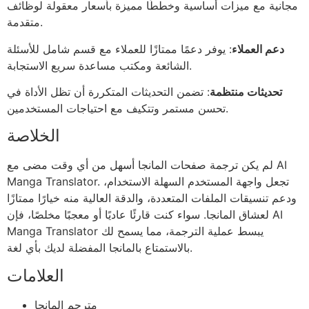
مجانية مع ميزات أساسية وخططًا مميزة بأسعار معقولة لوظائف
متقدمة.
دعم العملاء
: يوفر دعمًا ممتازًا للعملاء مع قسم شامل للأسئلة
الشائعة ومكتب مساعدة سريع الاستجابة.
تحديثات منتظمة
: تضمن التحديثات المتكررة أن تظل الأداة في
تحسن مستمر وتتكيف مع احتياجات المستخدمين.
الخلاصة
لم يكن ترجمة صفحات المانجا أسهل من أي وقت مضى مع AI
Manga Translator. تجعل واجهة المستخدم السهلة الاستخدام،
ودعم تنسيقات الملفات المتعددة، والدقة العالية منه خيارًا ممتازًا
لعشاق المانجا. سواء كنت قارئًا عاديًا أو معجبًا مخلصًا، فإن AI
Manga Translator يبسط عملية الترجمة، مما يسمح لك
بالاستمتاع بالمانجا المفضلة لديك بأي لغة.
العلامات
مترجم المانجا