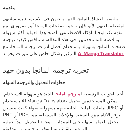
مقدمة
بالنسبة لعشاق المانجا الذين يرغبون في الاستمتاع بسلسلاتهم
المفضلة بلغتهم الأم، فإن ترجمة صفحات المانجا أمر ضروري. مع
تقدم تكنولوجيا الذكاء الاصطناعي، أصبح هذا العملية أكثر سهولة
وملاءمة للمستخدمين. في هذه المقالة، سنناقش كيفية ترجمة
صفحات المانجا بسهولة باستخدام أفضل أدوات ترجمة المانجا، مع
.
AI Manga Translator
التركيز بشكل خاص على ميزات وفوائد
تجربة ترجمة المانجا بدون جهد
خطوات التحميل والترجمة السهلة
أحد الجوانب الرئيسية ل
مترجم المانجا
الجيد هو سهولة الاستخدام.
باستخدام AI Manga Translator، يمكن للمستخدمين تحميل
ملفات المانجا الخاصة بهم بسهولة، سواء كانت بتنسيق JPEG أو
PNG أو PDF. يوفر الأداة ميزة السحب والإفلات البسيطة، مما
يجعل العملية سهلة حتى للمبتدئين. بمجرد التحميل، يبدأ عملية
الترجمة تلقائيًا، مما يوفر نتائج سريعة ودقيقة.