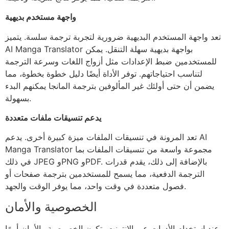
واجهة مستخدم بديهية
تعد واجهة المستخدم البديهية ضرورية لتجربة ترجمة سلسة. يتميز
AI Manga Translator بواجهة بديهية سهلة التنقل. يمكن
للمستخدمين ضبط الإعدادات مثل أزواج اللغات وسرعة الترجمة
لتناسب احتياجاتهم. توفر الأداة أيضًا دليل خطوة بخطوة، مما
يضمن أن حتى أولئك غير المألوفين بترجمة المانجا يمكنهم البدء
بسهولة.
يدعم تنسيقات ملفات متعددة
تعد المرونة في تنسيقات الملفات ميزة كبيرة أخرى. يدعم AI
Manga Translator مجموعة واسعة من تنسيقات الملفات بما
في ذلك JPEG وPNG وPDF. بالإضافة إلى ذلك، يقدم قدرات
الترجمة الدفعية، مما يسمح للمستخدمين بترجمة صفحات أو
فصول متعددة في وقت واحد، مما يوفر الوقت والجهد.
الخصوصية والأمان
عند استخدام الأدوات عبر الإنترنت، تكون الخصوصية والأمان أمرًا