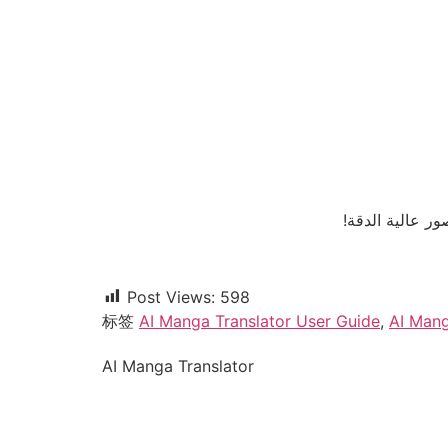
ور عالية الدقة!
Post Views:
598
标签
AI Manga Translator User Guide
,
AI Man
AI Manga Translator